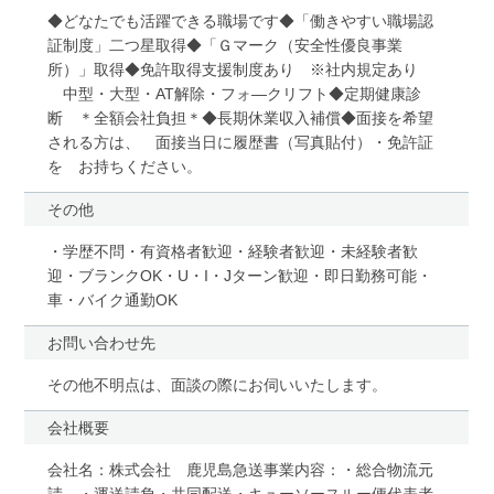
◆どなたでも活躍できる職場です◆「働きやすい職場認
証制度」二つ星取得◆「Ｇマーク（安全性優良事業
所）」取得◆免許取得支援制度あり ※社内規定あり
中型・大型・AT解除・フォ―クリフト◆定期健康診
断 ＊全額会社負担＊◆長期休業収入補償◆面接を希望
される方は、 面接当日に履歴書（写真貼付）・免許証
を お持ちください。
その他
・学歴不問・有資格者歓迎・経験者歓迎・未経験者歓
迎・ブランクOK・U・I・Jターン歓迎・即日勤務可能・
車・バイク通勤OK
お問い合わせ先
その他不明点は、面談の際にお伺いいたします。
会社概要
会社名：株式会社 鹿児島急送事業内容：・総合物流元
請 ・運送請負・共同配送・キューソースルー便代表者