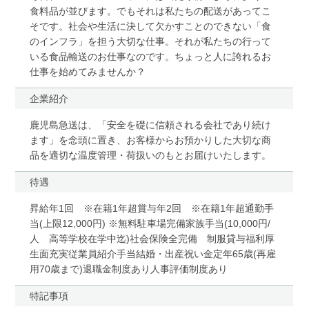
食料品が並びます。でもそれは私たちの配送があってこ
そです。社会や生活に決して欠かすことのできない「食
のインフラ」を担う大切な仕事。それが私たちの行って
いる食品輸送のお仕事なのです。ちょっと人に誇れるお
仕事を始めてみませんか？
企業紹介
鹿児島急送は、「安全を礎に信頼される会社であり続け
ます」を念頭に置き、お客様からお預かりした大切な商
品を適切な温度管理・荷扱いのもとお届けいたします。
待遇
昇給年1回 ※在籍1年超賞与年2回 ※在籍1年超通勤手
当(上限12,000円) ※無料駐車場完備家族手当(10,000円/
人 高等学校在学中迄)社会保険全完備 制服貸与福利厚
生面充実従業員紹介手当結婚・出産祝い金定年65歳(再雇
用70歳まで)退職金制度あり人事評価制度あり
特記事項