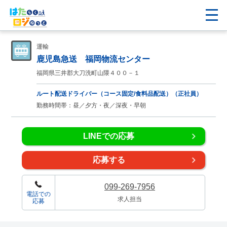
運輸
鹿児島急送 福岡物流センター
福岡県三井郡大刀洗町山隈４００－１
ルート配送ドライバー（コース固定/食料品配送）（正社員）
勤務時間帯：昼／夕方・夜／深夜・早朝
LINEでの応募
応募する
099-269-7956
電話での
求人担当
応募