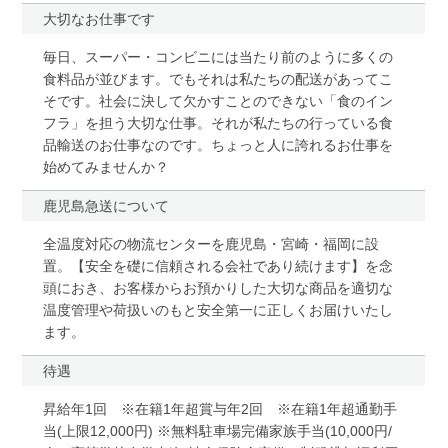
大切なお仕事です
毎日、スーパー・コンビニには当たり前のように多くの
食料品が並びます。でもそれは私たちの配送があってこ
そです。社会に決して欠かすことのできない「食のイン
フラ」を担う大切な仕事。それが私たちの行っている食
品輸送のお仕事なのです。ちょっと人に誇れるお仕事を
始めてみませんか？
鹿児島急送について
全温度対応の物流センターを鹿児島・宮崎・福岡に設
置。【安全を礎に信頼される会社であり続けます】を念
頭におき、お客様からお預かりした大切な商品を適切な
温度管理や荷扱いのもと安全第一に正しくお届けいたし
ます。
待遇
昇給年1回 ※在籍1年超賞与年2回 ※在籍1年超通勤手
当(上限12,000円) ※無料駐車場完備家族手当(10,000円/