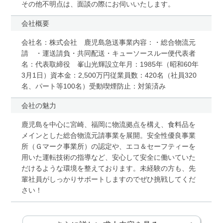
その他不明点は、面談の際にお伺いいたします。
会社概要
会社名：株式会社 鹿児島急送事業内容：・総合物流元
請 ・運送請負・共同配送・キューソースルー便代表者
名：代表取締役 峯山光輝設立年月：1985年（昭和60年
3月1日）資本金：2,500万円従業員数：420名（社員320
名、パート等100名）受動喫煙防止：対策済み
会社の魅力
鹿児島を中心に宮崎、福岡に物流拠点を構え、食料品を
メインとした総合物流元請事業を展開。安全性優良事業
所（Ｇマーク事業所）の認定や、エコ＆セーフティーを
用いた運転技術の指導など、安心して安全に働いていた
だけるような環境を整えております。未経験の方も、先
輩社員がしっかりサポートしますのでぜひ挑戦してくだ
さい！