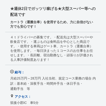
★週休2日でガッツリ稼げる★大型スーパー等への
配送です
カートラ（運搬台車）を使用するため、力に自信がない
方でも安心です！
４ｔドライバーの募集です。・配送先は大型スーパーや
飲食店です。・運ぶものは食料品を中心とした商品で
す。・使用する車両はゲート車、カートラ（運搬台車）
を使用します。・毎日決まった１コースのお仕事をお任
せします。・長距離、宿泊勤務なし・頑張りが評価され
る人事評価制度あります！
給与：
月給25万円～28万円 入社当初、規定コース乗務の場合 内
訳：基本給・深夜手当・時間外手当・休日手当・
通勤手当 等
アクセス：
筑後小郡IC 車5分