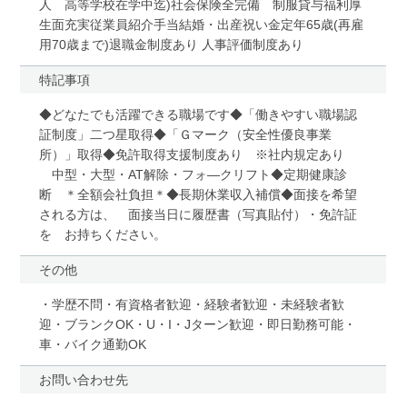
人 高等学校在学中迄)社会保険全完備 制服貸与福利厚
生面充実従業員紹介手当結婚・出産祝い金定年65歳(再雇
用70歳まで)退職金制度あり 人事評価制度あり
特記事項
◆どなたでも活躍できる職場です◆「働きやすい職場認
証制度」二つ星取得◆「Ｇマーク（安全性優良事業
所）」取得◆免許取得支援制度あり ※社内規定あり
中型・大型・AT解除・フォ―クリフト◆定期健康診
断 ＊全額会社負担＊◆長期休業収入補償◆面接を希望
される方は、 面接当日に履歴書（写真貼付）・免許証
を お持ちください。
その他
・学歴不問・有資格者歓迎・経験者歓迎・未経験者歓
迎・ブランクOK・U・I・Jターン歓迎・即日勤務可能・
車・バイク通勤OK
お問い合わせ先