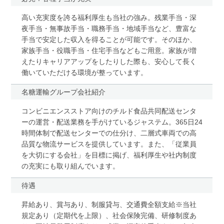
高い充実度を誇る福利厚生も当社の強み。残業手当・深
夜手当・無事故手当・職務手当・地域手当など、豊富な
手当で安定した収入を得ることが可能です。そのほか、
家族手当・役職手当・住宅手当などもご用意。家族が増
えたりキャリアアップをしたりした際も、安心して長く
働いていただける環境が整っています。
名糖運輸グループ会社紹介
コンビニエンスストア向けのチルド食品共同配送センタ
ーの運営・配送業務を手がけているジャステム。365日24
時間体制で配送センターでの仕分け、二層式車両での高
品質な物流サービスを提供しています。また、「従業員
を大切にする会社」を目標に掲げ、福利厚生や社内制度
の充実にも取り組んでいます。
待遇
昇給あり、賞与あり、制服貸与、交通費全額支給※当社
規定あり（定期代を上限）、社会保険完備、研修制度あ