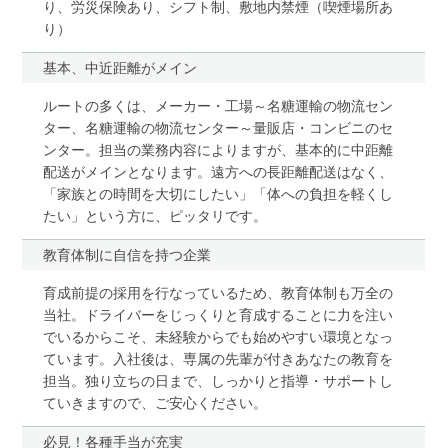
り、労災保険あり、シフト制、敷地内禁煙（喫煙場所あ
り）
基本、中近距離がメイン
ルートの多くは、メーカー・工場～名糖運輸の物流セン
ター、名糖運輸の物流センター～量販店・コンビニのセ
ンター。担当の業務内容によりますが、基本的に中距離
配送がメインとなります。遠方への長距離配送はなく、
「家族との時間を大切にしたい」「体への負担を軽くし
たい」という方に、ピッタリです。
教育体制に自信を持つ企業
育成前提の採用を行なっているため、教育体制も万全の
当社。ドライバーをじっくりと育成することに力を注い
でいるからこそ、未経験からでも始めやすい環境となっ
ています。入社後は、専属の先輩が付きあなたの教育を
担当。独り立ちの日まで、しっかりと指導・サポートし
ていきますので、ご安心ください。
必見！各種手当が充実