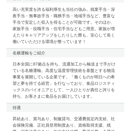
高い充実度を誇る福利厚生も当社の強み。残業手当・深
夜手当・無事故手当・職務手当・地域手当など、豊富な
手当で安定した収入を得ることが可能です。そのほか、
家族手当・役職手当・住宅手当などもご用意。家族が増
えたりキャリアアップをしたりした際も、安心して長く
働いていただける環境が整っています！
名糖運輸をご紹介
日本全国に87拠点を持ち、流通加工から輸送まで手がけ
ている名糖運輸。高度な温度管理技術を基盤とする物流
事業を展開している企業です。「働くものが明日への希
望と夢を持てる経営」を行なっており、食品ロジスティ
ックスのパイオニアとして、一人ひとりが責任と誇りを
持ち、お客さまに食品をお届けしています。
待遇
昇給あり、賞与あり、制服貸与、交通費規定内支給、社
会保険完備、正社員登用制度あり、資格取得支援、残