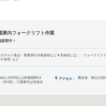
蔵庫内フォークリフト作業
極採用中！
けのチルド食品・業務用の冷蔵食材など▼具体的には…・フォークリフ
や管理 など
時給1,230円以上(研修期間14
圏央道 狭山日高I
アクセス：
り（年2回） ◎残業代は別途全