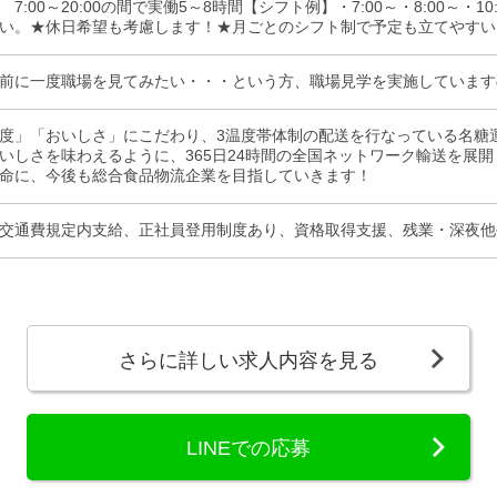
7:00～20:00の間で実働5～8時間【シフト例】・7:00～・8:00～・1
い。★休日希望も考慮します！★月ごとのシフト制で予定も立てやすい
前に一度職場を見てみたい・・・という方、職場見学を実施しています
度」「おいしさ」にこだわり、3温度帯体制の配送を行なっている名糖
いしさを味わえるように、365日24時間の全国ネットワーク輸送を展
命に、今後も総合食品物流企業を目指していきます！
交通費規定内支給、正社員登用制度あり、資格取得支援、残業・深夜他
さらに詳しい求人内容を見る
LINEでの応募