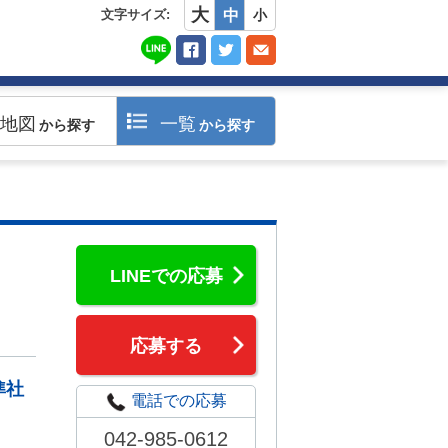
大
文字サイズ:
中
小
地図
一覧
から探す
から探す
LINEでの応募
応募する
準社
電話での応募
042-985-0612