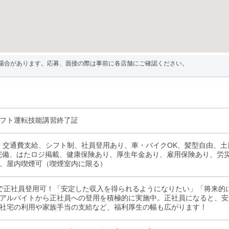
場合があります。応募、面接の際は事前に各店舗にご確認ください。
フト運転技能講習終了証
、交通費支給、シフト制、社員登用あり、車・バイクOK、髪型自由、土
Fi完備、はたロジ掲載、健康保険あり、厚生年金あり、雇用保険あり、
、屋内喫煙可（喫煙室内に限る）
で正社員登用可！「安定した収入を得られるようになりたい」「将来的
アルバイトから正社員への登用を積極的に実施中。正社員になると、安
社宅の利用や家族手当の支給など、福利厚生の幅も広がります！