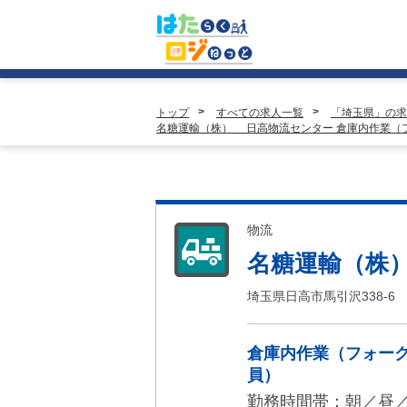
トップ
すべての求人一覧
「埼玉県」の求
名糖運輸（株） 日高物流センター 倉庫内作業（
物流
名糖運輸（株
埼玉県日高市馬引沢338-6
倉庫内作業（フォー
員）
勤務時間帯：朝／昼