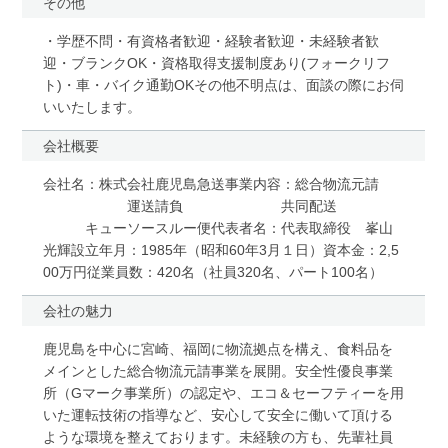
その他
・学歴不問・有資格者歓迎・経験者歓迎・未経験者歓
迎・ブランクOK・資格取得支援制度あり(フォークリフ
ト)・車・バイク通勤OKその他不明点は、面談の際にお伺
いいたします。
会社概要
会社名：株式会社鹿児島急送事業内容：総合物流元請
運送請負 共同配送
キューソースルー便代表者名：代表取締役 峯山
光輝設立年月：1985年（昭和60年3月１日）資本金：2,5
00万円従業員数：420名（社員320名、パート100名）
会社の魅力
鹿児島を中心に宮崎、福岡に物流拠点を構え、食料品を
メインとした総合物流元請事業を展開。安全性優良事業
所（Gマーク事業所）の認定や、エコ＆セーフティーを用
いた運転技術の指導など、安心して安全に働いて頂ける
ような環境を整えております。未経験の方も、先輩社員