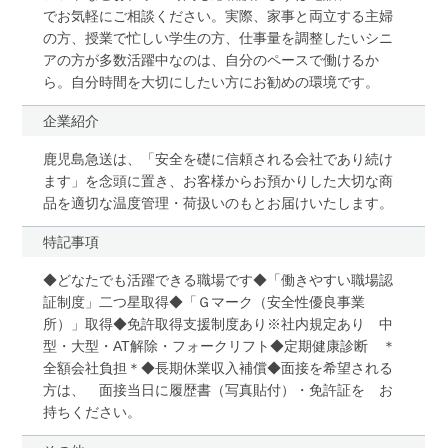
でお気軽にご相談ください。実際、家事と両立する主婦
の方、授業で忙しい学生の方、仕事量を調整したいシニ
アの方が多数活躍中なのは、自分のペースで働けるか
ら。自分時間を大切にしたい方にお勧めの環境です。
企業紹介
鹿児島急送は、「安全を礎に信頼される会社であり続け
ます」を念頭に置き、お客様からお預かりした大切な商
品を適切な温度管理・荷扱いのもとお届けいたします。
特記事項
◆どなたでも活躍できる職場です◆「働きやすい職場認
証制度」二つ星取得◆「Ｇマーク（安全性優良事業
所）」取得◆免許取得支援制度あり※社内規定あり 中
型・大型・AT解除・フォークリフト◆定期健康診断 ＊
全額会社負担＊◆長期休業収入補償◆面接を希望される
方は、 面接当日に履歴書（写真貼付）・免許証を お
持ちください。