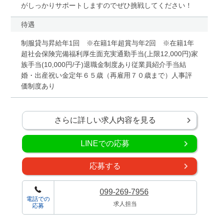
がしっかりサポートしますのでぜひ挑戦してください！
待遇
制服貸与昇給年1回 ※在籍1年超賞与年2回 ※在籍1年
超社会保険完備福利厚生面充実通勤手当(上限12,000円)家
族手当(10,000円/子)退職金制度あり従業員紹介手当結
婚・出産祝い金定年６５歳（再雇用７０歳まで）人事評
価制度あり
さらに詳しい求人内容を見る
LINEでの応募
応募する
099-269-7956
電話での
求人担当
応募