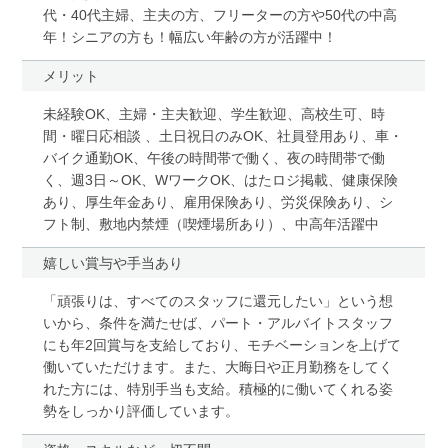
代・40代主婦、主夫の方、フリーターの方や50代の中高
年！シニアの方も！幅広い年齢の方が活躍中！
メリット
未経験OK、主婦・主夫歓迎、学生歓迎、高校生可、時
間・曜日応相談 、土日祝日のみOK、社員登用あり、車・
バイク通勤OK、午後の時間帯で働く、夜の時間帯で働
く、週3日～OK、WワークOK、はたロジ掲載、健康保険
あり、厚生年金あり、雇用保険あり、労災保険あり、シ
フト制、敷地内禁煙（喫煙場所あり）、中高年活躍中
嬉しい賞与や手当あり
「頑張りは、すべてのスタッフに還元したい」という想
いから、条件を満たせば、パート・アルバイトスタッフ
にも年2回賞与を支給しており、モチベーションを上げて
働いていただけます。また、大晦日や正月勤務をしてく
れた方には、特別手当も支給。積極的に働いてくれる姿
勢をしっかり評価しています。