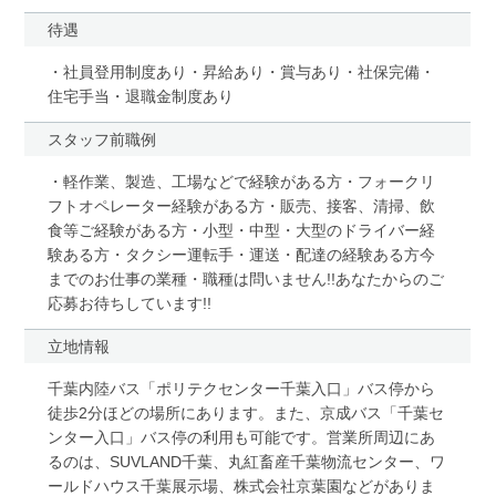
待遇
・社員登用制度あり・昇給あり・賞与あり・社保完備・
住宅手当・退職金制度あり
スタッフ前職例
・軽作業、製造、工場などで経験がある方・フォークリ
フトオペレーター経験がある方・販売、接客、清掃、飲
食等ご経験がある方・小型・中型・大型のドライバー経
験ある方・タクシー運転手・運送・配達の経験ある方今
までのお仕事の業種・職種は問いません!!あなたからのご
応募お待ちしています!!
立地情報
千葉内陸バス「ポリテクセンター千葉入口」バス停から
徒歩2分ほどの場所にあります。また、京成バス「千葉セ
ンター入口」バス停の利用も可能です。営業所周辺にあ
るのは、SUVLAND千葉、丸紅畜産千葉物流センター、ワ
ールドハウス千葉展示場、株式会社京葉園などがありま