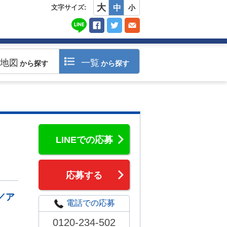
大
文字サイズ:
中
小
地図
一覧
から探す
から探す
LINEでの応募
応募する
／ア
電話での応募
0120-234-502