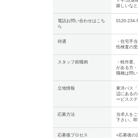
ト手当(退
嬉しいなと
電話お問い合わせはこち
0120-2
ら
待遇
・住宅手当
性検査の受
スタッフ前職例
・軽作業、
がある方・
職種は問い
立地情報
東洋バス「
辺にあるの
ービスステ
応募方法
当求人をご
下さい。即
応募後プロセス
<応募後の