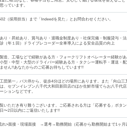
職金に相当)など、各種手当もご用意。安心して働ける環境を整えるこ
思っています。
34-502（採用担当）まで「Indeedを見た」とお問合わせください。
あり・昇給あり、賞与あり・退職金制度あり・社保完備・制服貸与・法
診（年１回）ドライブレコーダー全車導入による安全品質の向上
製造、工場などで経験がある方・フォークリフトオペレーター経験があ
小型・中型・大型のドライバー経験ある方・タクシー運転手・運送・配
ません!!あなたからのご応募お待ちしています!!
工団第一」バス停から、徒歩4分ほどの場所にあります。また「向山三
は、セブンイレブン八千代大和田新田店のほか生鮮市場てらお八千代店
ーションなどです。
覧いただき有り難うございます。ご応募される方は「応募する」ボタン
日〜2日以内にご返信いたします!!
流れ>面接・現場面接 →選考→勤務開始（応募から勤務開始まで1ヶ