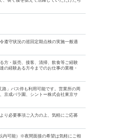
とで、長く腰を据えて活躍していただけたら
令遵守状況の巡回定期点検の実施一般適
る方・販売、接客、清掃、飲食等ご経験
達の経験ある方今までのお仕事の業種・
叉路」バス停も利用可能です。営業所の周
、京成バラ園、シントー株式会社東京サ
より必要事項ご入力の上、気軽にご応募
月以内可能）※夜間面接の希望は気軽にご相