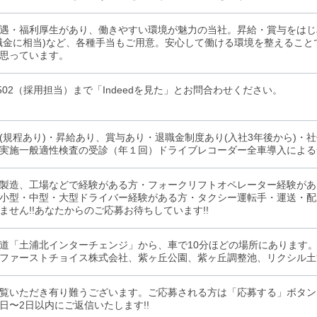
遇・福利厚生があり、働きやすい環境が魅力の当社。昇給・賞与をはじ
職金に相当)など、各種手当もご用意。安心して働ける環境を整えるこ
思っています。
34-502（採用担当）まで「Indeedを見た」とお問合わせください。
(規程あり)・昇給あり、賞与あり・退職金制度あり(入社3年後から)・
実施一般適性検査の受診（年１回）ドライブレコーダー全車導入による
製造、工場などで経験がある方・フォークリフトオペレーター経験があ
小型・中型・大型ドライバー経験がある方・タクシー運転手・運送・配
ません!!あなたからのご応募お待ちしています!!
道「土浦北インターチェンジ」から、車で10分ほどの場所にあります
ファーストチョイス株式会社、紫ヶ丘公園、紫ヶ丘調整池、リクシル土
覧いただき有り難うございます。ご応募される方は「応募する」ボタン
日〜2日以内にご返信いたします!!