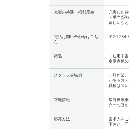
充実の待遇・福利厚生
充実した待
ト手当(退
嬉しいなと
電話お問い合わせはこち
0120-2
ら
待遇
・住宅手当
定期点検の
スタッフ前職例
・軽作業、
がある方・
職種は問い
立地情報
常磐自動車
ターのほか
応募方法
当求人をご
下さい。即