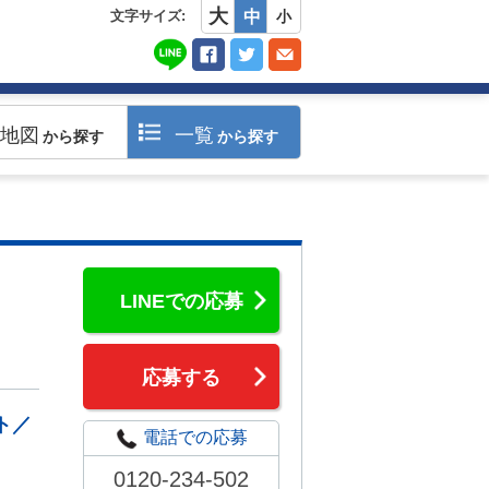
大
文字サイズ:
中
小
地図
一覧
から探す
から探す
LINEでの応募
応募する
ト／
電話での応募
0120-234-502